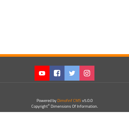
Powered by
Dimofinf CMS
v5.0.0
©
Copyright
Dimensions Of Information.